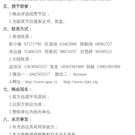
五、授予荣誉：
1.晚会评选优秀节目；
2.为获奖节目颁发证书、奖盘。
六、联系方式：
1.香港联系：
靳小春 91571790 区淑池 63463988 陈舶海 68982357
张达扬 55406329 郑善武 98074197 吕慧静 96599521
2.大陆联系：
赵佳乐 13630945557 海龙 18501981989 孙秘 13001981989
3.微信一：a942563517 微信二： deyusun
4.网址：
http://www.apac.cc
http://www.clari.vip
七、晚会冠名：
1.双方自愿平等原则；
2.以双方协议为准；
3.赞助单位为协办单位。
八、未尽事宜：
1.补充协议具有同等效力；
2.本次春晚最终解释权归主办方所有。