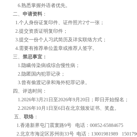
6.熟悉掌握外语者优先。
二、
申请资料
：
1.个人身份证复印件、证件照片
2
寸一张；
2.提交资质证明复印件；
3.提交一份个人习武简历及详实联络方式；
4.需要有推荐单位盖章或推荐人签字。
三、
禁忌事宜：
1.隐瞒传染病或综合慢性病；
2.隐匿国内犯罪记录；
3.曾有偷渡记录和海外犯罪记录。
四、评选时间：
1.2026年
3
月
21
日至
2026
年
9
月
20
日；即日开始报名；
2.2026年
10
月
1
日至
6
日在北京颁发证书、奖盘。
五、
联络
：
1.香港新界屯门震寰路
9
号
电话：
00852-65884675
2.北京市海淀区苏州街
33
号 电话：
13001981989 150179