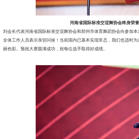
河南省国际标准交谊舞协会终身荣
刘会长代表河南省国际标准交谊舞协会和郑州市体育舞蹈协会向参加本
全体工作人员表示亲切问候！当前国内已基本实现常态，我们也适时为
丽色彩。预祝大赛圆满成功，祝每位选手取得好成绩。