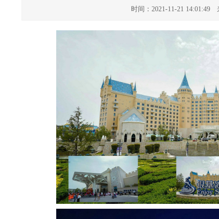
时间：2021-11-21 14:01