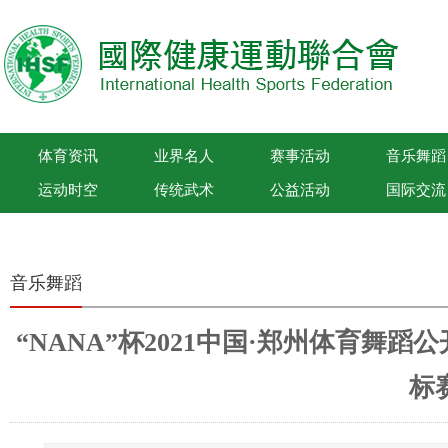
体育资讯
业界名人
赛事活动
音乐舞蹈
运动时空
传统武术
公益活动
国际交流
国际健康运动联合会
音乐舞蹈
“NANA”杯2021中国·郑州体育舞
标