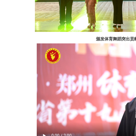
颁发体育舞蹈突出贡