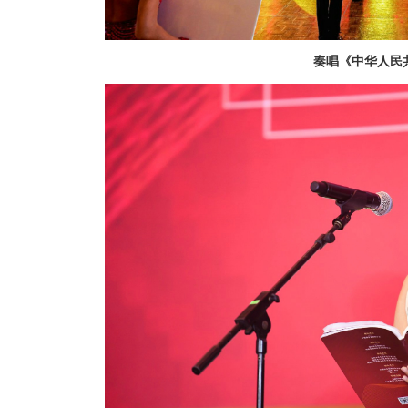
奏唱《中华人民