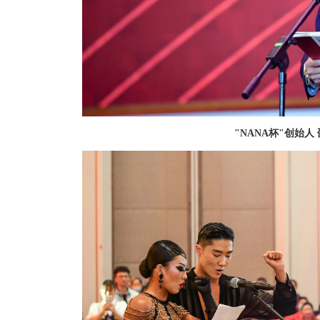
"NANA杯"创始人