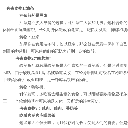
有害食物1:油条
油条解药是豆浆
油条是不少人早餐的选择，可油条中大多加明矾。这种含铝的无
体排出而逐渐蓄积。长久对身体造成的危害是，记忆力减退、抑郁和烦躁
解物：豆浆
如果你在食用油条时，佐以豆浆，那么就在无意中保护了自己。
剂量的卵磷脂，可以使他们的记忆力得到一定的好转。
有害食物2:“酸菜鱼”
酸菜鱼配猕猴桃酸菜鱼是人们喜欢的一道菜肴。但是经过腌制后
和钙，由于酸度高食用后易被肠道吸收，在经肾脏排泄时极易在泌尿系
中胺类物质生成亚硝胺，是一种容易致癌的物质。
解物：猕猴桃。
科学发现，多吃富含维生素的食物，可以阻断强致癌物亚硝胺的
王，一个猕猴桃基本可以满足人体一天所需的维生素C 。
有害食物3：咸肉、腊肉、香肠等
吃咸肉腊肉应喝绿茶
这些东西不仅美味，而且保存时间长，受到人们的喜爱。但是这