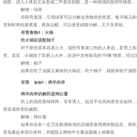
硝胺，进入人体后又会形成二甲基亚硝胺，是一种很强的致癌性物质。
解物：绿茶
经研究发现，引用绿茶可以分解这类物质的危害。每天喝几杯绿
烹制时将肉蒸煮透，再加点醋，可以使亚硝胺分解，又不失美味。
有害食物4：火锅
吃火锅应该配柚子
对于那些原本容易上火，或经常复发口疮的人来说，是雪上加霜
变。其实，火锅除了容易上火外，浓汤中含有较高的"卟啉"物质，经过
解物：柚子
如果在吃了油腻又麻辣的火锅后，吃个柚子，就能有助于滋阴
有害
5：烤羊肉串
食物
烤羊肉串的解药是烤白薯
街上的虽然香味阵阵，非常诱人，姑且不论其肉质安全如何，就
胃造成癌变的威胁。
解物：烤白薯
如果你在有一定卫生检测标准的店铺里食用烤肉制品后，再吃上
质包裹起来排出体外，并能阻止烤肉中大量油脂被人体吸收。