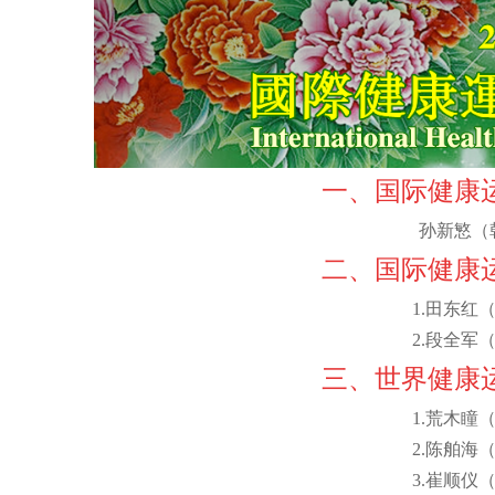
一、国际健康
孙新慜（
二、国际健康
1.田东红
2.段全军
三、世界健康
1.荒木瞳
2.陈舶海
3.崔顺仪