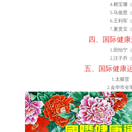
4.赖宝珊
5.马俊恩
6.王利军
7.夏贵宝
四、国际健
1.田怡宁
2.汪子乔
五、国际健康运
1.太
2.金华市