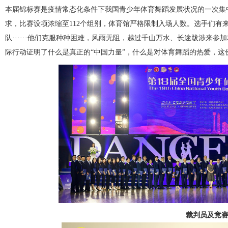
本届锦标赛是疫情常态化条件下我国青少年体育舞蹈发展状况的一次集
求，比赛设项浓缩至112个组别，体育馆严格限制入场人数。选手们有
队······他们克服种种困难，风雨无阻，越过千山万水、长途跋涉来
际行动证明了什么是真正的“中国力量”，什么是对体育舞蹈的热爱，这
裁判员及竞