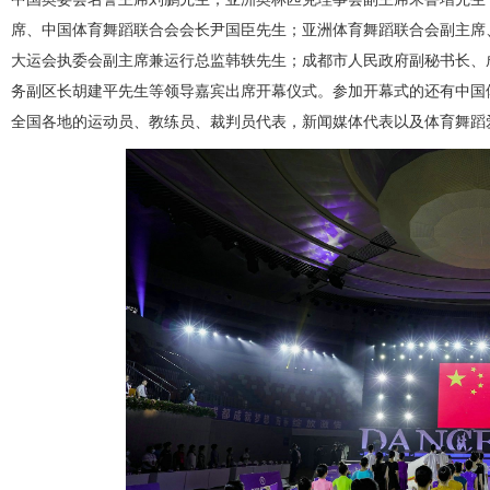
席、中国体育舞蹈联合会会长尹国臣先生；亚洲体育舞蹈联合会副主席
大运会执委会副主席兼运行总监韩轶先生；成都市人民政府副秘书长、
务副区长胡建平先生等领导嘉宾出席开幕仪式。参加开幕式的还有中国
全国各地的运动员、教练员、裁判员代表，新闻媒体代表以及体育舞蹈