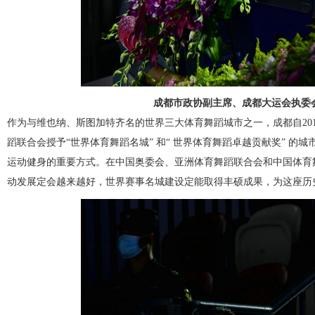
成都市政协副主席、成都大运会执委
作为与维也纳、斯图加特齐名的世界三大体育舞蹈城市之一，成都自20
蹈联合会授予“世界体育舞蹈名城” 和“ 世界体育舞蹈卓越贡献奖” 
运动健身的重要方式。在中国奥委会、亚洲体育舞蹈联合会和中国体育
动发展定会越来越好，世界赛事名城建设定能取得丰硕成果，为这座历