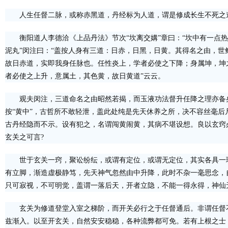
人生任督二脉，或称赤黑道，丹经标为人道，谓是修成长生不死之
衡阳道人李德洽《上品丹法》节次“坎离交媾”章曰：“坎中有一点
泥丸”闵注曰：“盖按人身有三道：日赤，日黑，日黄。其得名之由，
故日赤道，实即我身任脉也。任性炎上，学者必使之下降；身属坤，坤
者必使之上升，意属土，其色黄，故日黄道”云云。
观夫闵注，三道命名之由昭然若揭，而玉液功法督升任降之理亦备
按“黄中”，古哲所不敢轻泄，盖此处纯是先天休养之所，决不容丝毫
古丹经隐而不示。设有犯之，名谓闯黄闹黄，其病不堪设想。良以玄窍
玄关之可言?
世于玄关一窍，聚讼纷纭，或谓有定位，或谓无定位，其实各具一
有立脚，渐造虚极静笃，先天神气忽然由中升降，此时不杂一毫思念，
只可寂视，不可明觉，盖谓一落后天，开者立隐，不能一得永得，神仙
玄关为修道登堂入室之梯阶，而开关必行之于任督通后。非谓任督
兹渐入。以至开玄关，自然安安稳稳，各种流弊都可免。若有上根之士