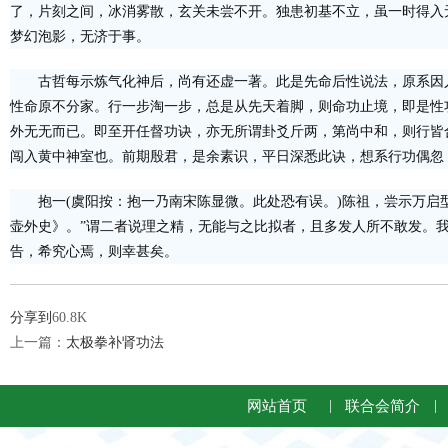
了，片刻之间，冰消雾散，玄关未尝不开。独患初基不立，虽一时得入
梦幻泡影，无济于事。
古哲每示炼气化神后，尚有还虚一著。此是先命后性说法，原系因
性命原不分家。行一步淘一步，总是从先天着脚，则命功止境，即是性
外无无而已。即至开任督功诀，亦无所谓卦爻斤两，第尚中和，则行皆
闯入黄中神室也。前期殷君，是余素识，平日深悉此诀，想系行功偶忽
抱一(虞阳按：抱一乃南宋陈显微。此处恐有误。)陈祖，尝示万启
壶外史》。”谓二者说理之精，无能与之比拟者，且多发人所不敢发。
告，希究心焉，则幸甚矣。
分享到
60.8K
上一篇：
太极拳补肾功法
网站首页
|
联合会简介
|