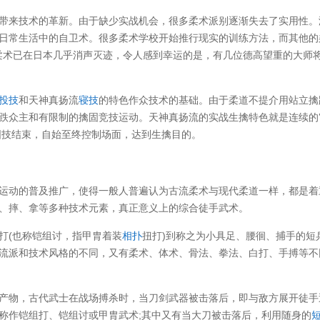
带来技术的革新。由于缺少实战机会，很多柔术派别逐渐失去了实用性。
日常生活中的自卫术。很多柔术学校开始推行现实的训练方法，而其他的
战斗性质的柔术已在日本几乎消声灭迹，令人感到幸运的是，有几位德高望重的大师
投技
和天神真扬流
寝技
的特色作众技术的基础。由于柔道不提介用站立擒
跌众主和有限制的擒固竞技运动。天神真扬流的实战生擒特色就是连续的
固技结束，自始至终控制场面，达到生擒目的。
运动的普及推广，使得一般人普遍认为古流柔术与现代柔道一样，都是着
、摔、拿等多种技术元素，真正意义上的综合徒手武术。
打(也称铠组讨，指甲胄着装
相扑
扭打)到称之为小具足、腰徊、捕手的短
流派和技术风格的不同，又有柔术、体术、骨法、拳法、白打、手搏等不
产物，古代武士在战场搏杀时，当刀剑武器被击落后，即与敌方展开徒手
称作铠组打、铠组讨或甲胄武术;其中又有当大刀被击落后，利用随身的