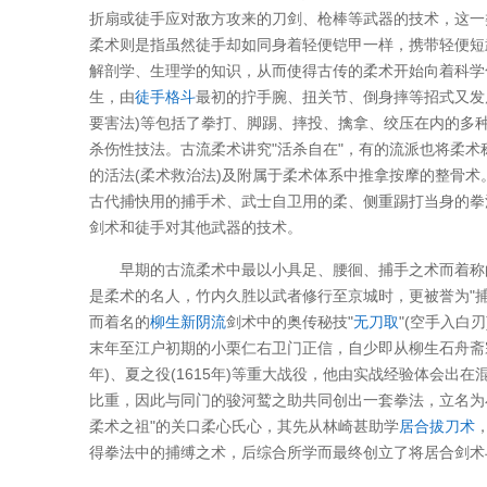
折扇或徒手应对敌方攻来的刀剑、枪棒等武器的技术，这一
柔术则是指虽然徒手却如同身着轻便铠甲一样，携带轻便短
解剖学、生理学的知识，从而使得古传的柔术开始向着科学
生，由
徒手格斗
最初的拧手腕、扭关节、倒身摔等招式又发
要害法)等包括了拳打、脚踢、摔投、擒拿、绞压在内的多
杀伤性技法。古流柔术讲究"活杀自在"，有的流派也将柔术
的活法(柔术救治法)及附属于柔术体系中推拿按摩的整骨
古代捕快用的捕手术、武士自卫用的柔、侧重踢打当身的拳
剑术和徒手对其他武器的技术。
早期的古流柔术中最以小具足、腰徊、捕手之术而着称
是柔术的名人，竹内久胜以武者修行至京城时，更被誉为"
而着名的
柳生新阴流
剑术中的奥传秘技"
无刀取
"(空手入白
末年至江户初期的小栗仁右卫门正信，自少即从柳生石舟斋宗严
年)、夏之役(1615年)等重大战役，他由实战经验体会出
比重，因此与同门的骏河鹫之助共同创出一套拳法，立名为
柔术之祖"的关口柔心氏心，其先从林崎甚助学
居合
拔刀术
得拳法中的捕缚之术，后综合所学而最终创立了将居合剑术