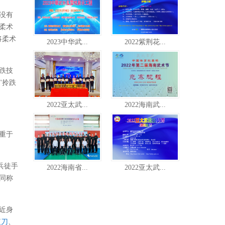
没有
柔术
将柔术
2023中华武...
2022紫荆花...
跌技
"拎跌
2022亚太武...
2022海南武...
重于
兵徒手
2022海南省...
2022亚太武...
同称
近身
短刀
、