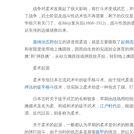
战争对柔术发展起了很大影响，将打斗术变成武艺，并
了战争，武士阶层及战斗性武术也不再需要，剩下的仅仅是
学校只有关门了。在Meiji复兴后(1868~1912)，
从失传的边缘拯救出来。
嘉纳治五郎
创立的讲道馆柔道，就是主要吸取了
起倒流
和有限度使用地上擒固技，因而由生拎的实战转众体育的摔
擒"和"摔跌擒"，从站立擒跌技或摔跌技开始，转到地上擒
柔术起源
柔术专指日本古流武术中的徒手格斗术。由于现代柔道
摔法
的
徒手格斗
技术，但实际上柔术却是一种包含了踢、打
日本古时关于徒手武艺的名称较多，早期由战场用铠组
擒捕术及名为柔、和或和术的徒手武术，
江户时代
后，根据
谓。近代以后，则多称为柔术。
关于柔术的起源，一般都认为早期的柔术是剑术的附属
的摔打扭斗，由于当时的状态多是身着
盔甲
的情况，所以又