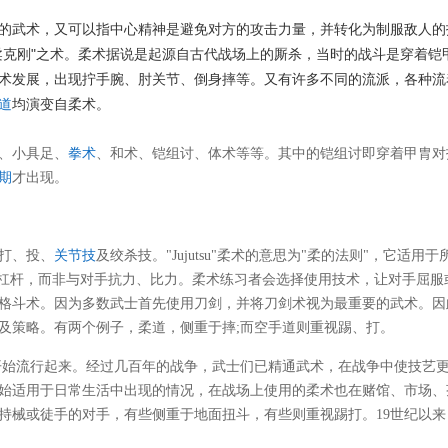
武术，又可以指中心精神是避免对方的攻击力量，并转化为制服敌人的
以柔克刚"之术。柔术据说是起源自古代战场上的厮杀，当时的战斗是穿着铠
术发展，出现拧手腕、肘关节、倒身摔等。又有许多不同的流派，各种流
道
均演变自柔术。
、小具足、
拳术
、和术、铠组讨、体术等等。其中的铠组讨即穿着甲胄对
期
才出现。
打、投、
关节技
及绞杀技。"Jujutsu"柔术的意思为"柔的法则"，它适用于
用杠杆，而非与对手抗力、比力。柔术练习者会选择使用技术，让对手屈服
格斗术。因为多数武士首先使用刀剑，并将刀剑术视为最重要的武术。因
及策略。有两个例子，柔道，侧重于摔;而空手道则重视踢、打。
，柔术开始流行起来。经过几百年的战争，武士们已精通武术，在战争中使技艺
始适用于日常生活中出现的情况，在战场上使用的柔术也在赌馆、市场、
持械或徒手的对手，有些侧重于地面扭斗，有些则重视踢打。19世纪以来