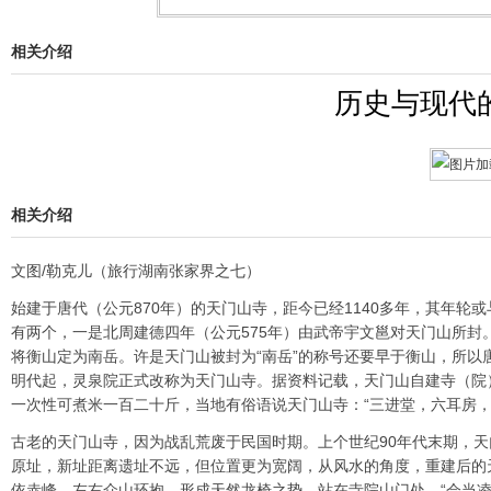
相关介绍
历史与现代
相关介绍
文图/勒克儿（旅行湖南张家界之七）
始建于唐代（公元870年）的天门山寺，距今已经1140多年，其年
有两个，一是北周建德四年（公元575年）由武帝宇文邕对天门山所封
将衡山定为南岳。许是天门山被封为“南岳”的称号还要早于衡山，所
明代起，灵泉院正式改称为天门山寺。据资料记载，天门山自建寺（院
一次性可煮米一百二十斤，当地有俗语说天门山寺：“三进堂，六耳房，
古老的天门山寺，因为战乱荒废于民国时期。上个世纪90年代末期，
原址，新址距离遗址不远，但位置更为宽阔，从风水的角度，重建后的
依赤峰，左右众山环抱，形成天然龙椅之势。站在寺院山门处，“会当凌