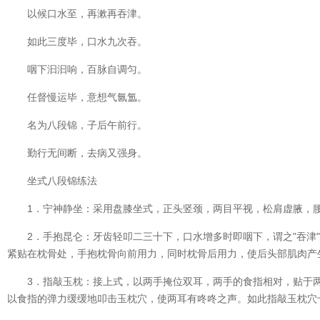
以候口水至，再漱再吞津。
如此三度毕，口水九次吞。
咽下汩汩响，百脉自调匀。
任督慢运毕，意想气氤氲。
名为八段锦，子后午前行。
勤行无间断，去病又强身。
坐式八段锦练法
1．宁神静坐：采用盘膝坐式，正头竖颈，两目平视，松肩虚腋，腰
2．手抱昆仑：牙齿轻叩二三十下，口水增多时即咽下，谓之"吞津
紧贴在枕骨处，手抱枕骨向前用力，同时枕骨后用力，使后头部肌肉产
3．指敲玉枕：接上式，以两手掩位双耳，两手的食指相对，贴于
以食指的弹力缓缓地叩击玉枕穴，使两耳有咚咚之声。如此指敲玉枕穴