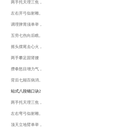
两手托天理三焦，
左右开弓似射雕。
调理脾胃须单举，
五劳七伤向后瞧。
摇头摆尾去心火，
两手攀足固肾腰
攒拳怒目增力气，
背后七颠百病消。
站式八段锦口诀2
两手托天理三焦，
左右弯弓似射雕。
顶天立地臂单举，