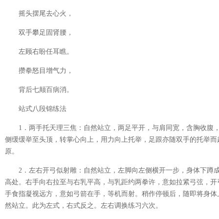
摇头摆尾去心火，
双手攀足固肾腰，
左顾右盼任耳瞧。
攒拳怒目增气力，
背后七颠百病消。
站式八段锦练法
1．两手托天理三焦：自然站立，两足平开，与
肩同宽，含胸收腹
侧缓缓举至头顶，转掌心向上，用力向上托举，足跟亦随双手的托举而
原。
2．左右开弓似射雕：自然站立，左脚向左侧横开一步，身体下蹲
高处。右手向右拉至与右乳平高，与乳距约两拳许，意如拉紧弓弦，开
手食指凝视远方，意如弓箭在手，等机而射。稍作停顿后，随即将身体
然站立。此为左式，右式反之。左右调换练习六次。