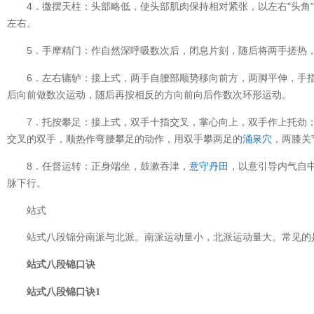
4．微摆天柱：头部略低，使头部肌肉保持相对紧张，以左右"头角
左右。
5．手摩精门：作自然深呼吸数次后，闭息片刻，随后将两手搓热
6．左右辘轳：接上式，两手自腰部顺势移向前方，两脚平伸，手
后向前做数次运动，随后再按相反的方向前向后作数次环形运动。
7．托按攀足：接上式，双手十指交叉，掌心向上，双手作上托劲
交叉的双手，顺热作弯腰攀足的动作，用双手攀两足的
涌泉穴
，两膝关
8．任督运转：正身端坐，鼓漱吞津，
意守丹田
，以意引导内气自
脉下行。
站
式
站式八段锦分南派与北派。南派运动量小，北派运动量大。常见的
站式八段锦口诀
站式八段锦口诀1