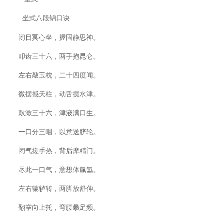
坐式八段锦口诀
闭目冥心坐，握固静思神。
叩齿三十六，两手抱昆仑。
左右敲玉枕，
二十四度闻。
微摆撼天柱，动舌搅水津。
鼓漱三十六，津液满口生。
一口分三咽，以意送脐轮。
闭气搓手热，背后摩精门。
尽此一口气，意想体氤氲。
左右辘轳转，两脚放舒伸。
翻掌向上托，弯腰攀足频。