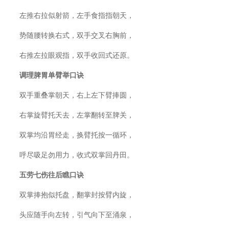
左推右拉似射箭，左手食指指朝天，
势随腰转换右式，双手交叉右胸前，
右推左拉眼观指，双手收回式还原。
调理脾胃单臂举口诀
双手重叠掌朝天，右上左下臂捧圆，
右掌旋臂托天去，左掌翻转至脾关，
双掌均沿胃经走，换臂托按一循环，
呼尽吸足勿用力，收式双掌回丹田。
五劳七伤往后瞧口诀
双掌捧抱似托盘，翻掌封按臂内旋，
头应随手向左转，引气向下至涌泉，