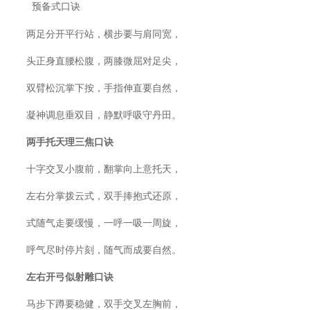
预备式口诀
两足分开平行站，横步要与肩同宽，
头正身直腰松腹，两膝微屈对足尖，
双臂松沉掌下按，手指伸直要自然，
凝神调息垂双目，静默呼吸守丹田。
两手托天理三焦口诀
十字交叉小腹前，翻掌向上意托天，
左右分掌拨云式，双手捧抱式还原，
式随气走要缓慢，一呼一吸一周旋，
呼气尽时停片刻，随气而成要自然。
左右开弓似射雕口诀
马步下蹲要稳健，双手交叉左胸前，