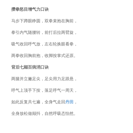
攒拳怒目增气力口诀
马步下蹲眼睁圆，双拳束抱在胸前，
拳引内气随腰转，前打后拉两臂旋，
吸气收回呼气放，左右轮换眼看拳，
两拳收回胸前抱，收脚按掌式还原。
背后七颠百病消口诀
两腿并立撇足尖，足尖用力足跟悬，
呼气上顶手下按，落足呼气一周天，
如此反复共七遍，全身气走回
丹田
，
全身放松做颠抖，自然呼吸态怡然。