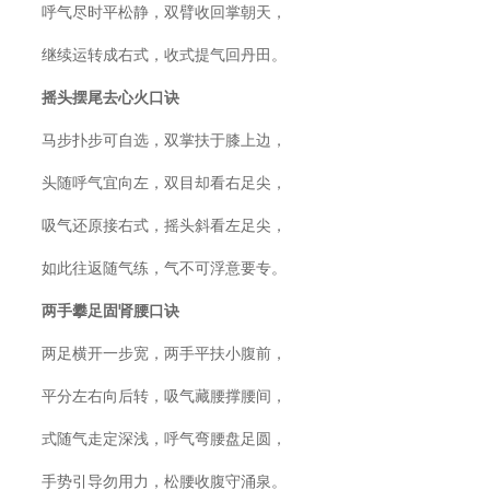
呼气尽时平松静，双臂收回掌朝天，
继续运转成右式，收式提气回丹田。
摇头摆尾去心火口诀
马步扑步可自选，双掌扶于膝上边，
头随呼气宜向左，双目却看右足尖，
吸气还原接右式，摇头斜看左足尖，
如此往返随气练，气不可浮意要专。
两手攀足固肾腰口诀
两足横开一步宽，两手平扶小腹前，
平分左右向后转，吸气藏腰撑腰间，
式随气走定深浅，呼气弯腰盘足圆，
手势引导勿用力，松腰收腹守涌泉。