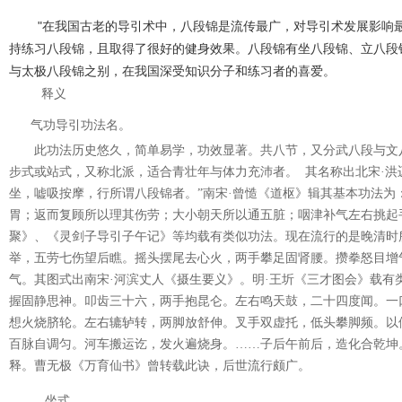
"在我国古老的导引术中，八段锦是流传最广，对导引术发展影响最
持练习八段锦，且取得了很好的健身效果。八段锦有坐八段锦、立八段
与太极八段锦之别，在我国深受知识分子和练习者的喜爱。
释义
气功导引功法名。
此功法历史悠久，简单易学，功效显著。共八节，又分武八段与文
步式或站式，又称北派，适合青壮年与体力充沛者。
其名称出北宋·
坐，嘘吸按摩，行所谓八段锦者。”南宋·曾慥《道枢》辑其基本功法
胃；返而复顾所以理其伤劳；大小朝天所以通五脏；咽津补气左右挑起
聚》、《灵剑子导引子午记》等均载有类似功法。现在流行的是晚清时
举，五劳七伤望后瞧。摇头摆尾去心火，两手攀足固肾腰。攒拳怒目增
气。其图式出南宋·河滨丈人《摄生要义》。明·王圻《三才图会》载有
握固静思神。叩齿三十六，两手抱昆仑。左右鸣天鼓，二十四度闻。一
想火烧脐轮。左右辘轳转，两脚放舒伸。叉手双虚托，低头攀脚频。以
百脉自调匀。河车搬运讫，发火遍烧身。……子后午前后，造化合乾坤
释。曹无极《万育仙书》曾转载此诀，后世流行颇广。
坐式