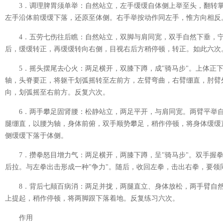
3．调理脾胃须单举：自然站立，左手缓缓自体侧上举至头，翻转
左手沿体前缓缓下落，还原至体侧。右手举按
动作同左手，惟方向相反
4．五劳七伤往后瞧：自然站立，双脚与肩同宽，双手自然下垂，
后，缓缓转正，再缓缓转向右侧，目视右后方稍停顿，转正。如此六次
5．摇头摆尾去心火：两足横开，双膝下蹲，成"骑马步"。上体正
轴，头脊要正，将躯干划弧摇转至左前方，左臂弯曲，右臂绷直，肘臂
向，划弧摇至右前方。反复六次。
6．两手攀足固肾腰：松静站立，两足平开，与肩同宽。两臂平举
腿绷直，以腰为轴，身体前俯，双手顺势攀足，稍作停顿，将身体缓缓
侧缓缓下落于体侧。
7．攒拳怒目增力气：两足横开，两膝下蹲，呈"骑马步"。双手握
后拉。与左拳出击形成一种"争力"。随后，收回左拳，击出右拳，要领
8．背后七颠百病消：两足并拢，两腿直立、身体放松，两手臂自
上提起，稍作停顿，将两脚跟下落着地。反复练习六次。
作用