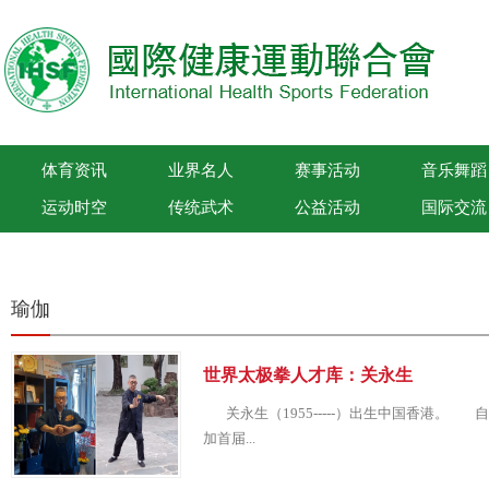
体育资讯
业界名人
赛事活动
音乐舞蹈
运动时空
传统武术
公益活动
国际交流
国际健康运动联合会
瑜伽
世界太极拳人才库：关永生
关永生（1955-----）出生中国香港。
加首届...